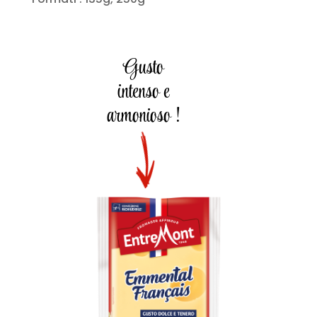
Gusto
intenso e
armonioso !