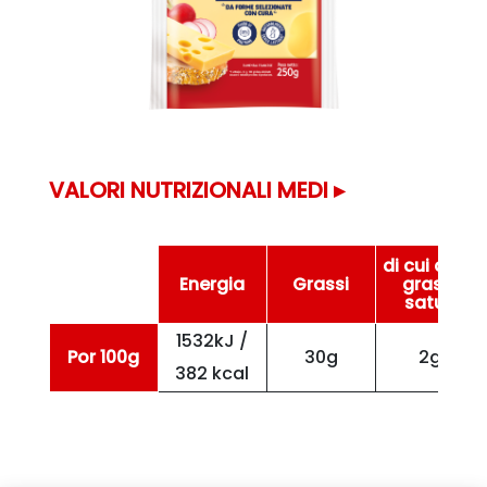
VALORI NUTRIZIONALI MEDI ▸
di cui acidi
Energia
Grassi
grassi
saturi
1532kJ /
Por 100g
30g
2g
382 kcal