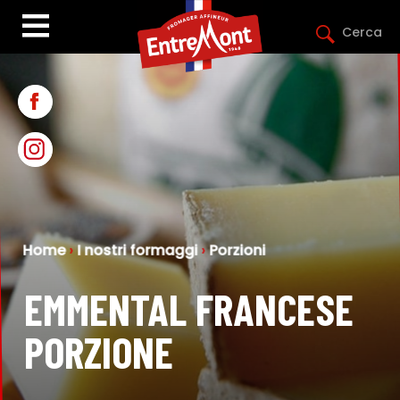
Cerca
Home
›
I nostri formaggi
›
Porzioni
EMMENTAL FRANCESE
PORZIONE