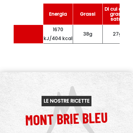
Di cui acidi
Energia
Grassi
grassi
saturi
1670
38g
27g
kJ/404 kcal
LE NOSTRE RICETTE
MONT BRIE BLEU