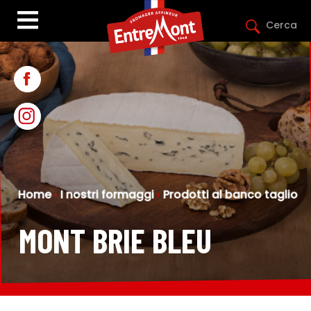
Cerca
Home
›
I nostri formaggi
›
Prodotti al banco taglio
MONT BRIE BLEU