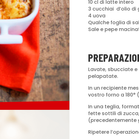
10 cl di latte intero
3 cucchiai d’olio di 
4 uova
Qualche foglia di sa
Sale e pepe macina
PREPARAZIO
Lavate, sbucciate e t
pelapatate.
In un recipiente mesc
vostro forno a 180° 
In una teglia, form
fette sottili di zuc
(precedentemente gr
Ripetere l’operazione