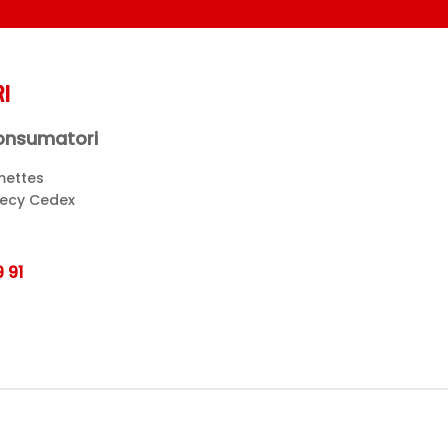
I
Consumatori
mettes
necy Cedex
 91