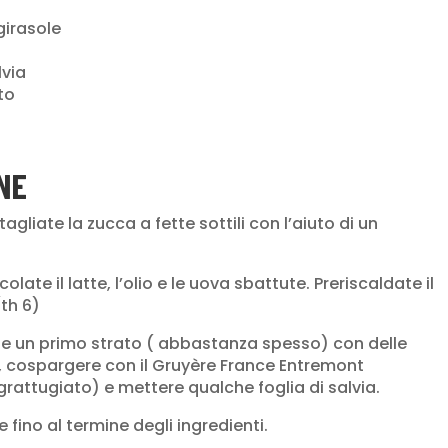
girasole
lvia
to
NE
agliate la zucca a fette sottili con l’aiuto di un
olate il latte, l’olio e le uova sbattute. Preriscaldate il
(th 6)
ate un primo strato ( abbastanza spesso) con delle
ca, cospargere con il Gruyère France Entremont
attugiato) e mettere qualche foglia di salvia.
 fino al termine degli ingredienti.