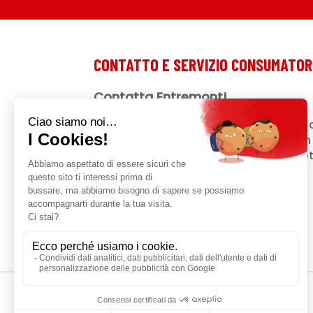
CONTATTO E SERVIZIO CONSUMATOR
Contatta Entremont!
Una domanda? Un suggerimento? Un 
nostri prodotti? Ti diamo ascolto! Non 
Se la tua domanda riguarda un prodotto
del lotto nell'apposito modulo.
Contattaci