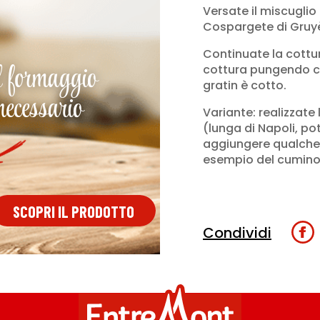
Versate il miscuglio
Cospargete di Gruyè
Continuate la cottura
l formaggio
cottura pungendo con
gratin è cotto.
necessario
Variante: realizzate
(lunga di Napoli, p
aggiungere qualche 
esempio del cumino
SCOPRI IL PRODOTTO
Condividi