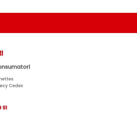
I
Consumatori
mettes
necy Cedex
 91