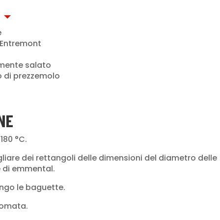
e
 Entremont
o
rmente salato
o di prezzemolo
NE
 180 °C.
gliare dei rettangoli delle dimensioni del diametro delle
e di emmental.
lungo le baguette.
pomata.