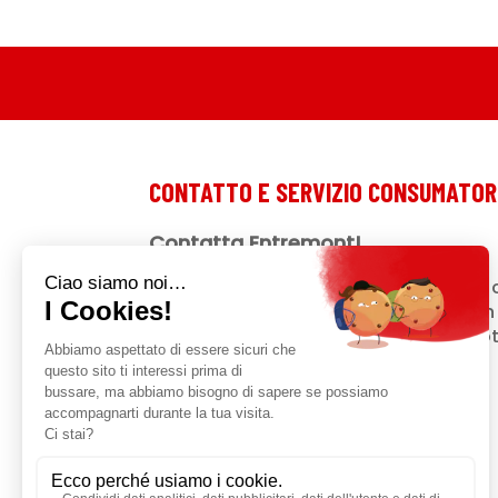
CONTATTO E SERVIZIO CONSUMATOR
Contatta Entremont!
Una domanda? Un suggerimento? Un 
nostri prodotti? Ti diamo ascolto! Non 
Se la tua domanda riguarda un prodotto
del lotto nell'apposito modulo.
Contattaci