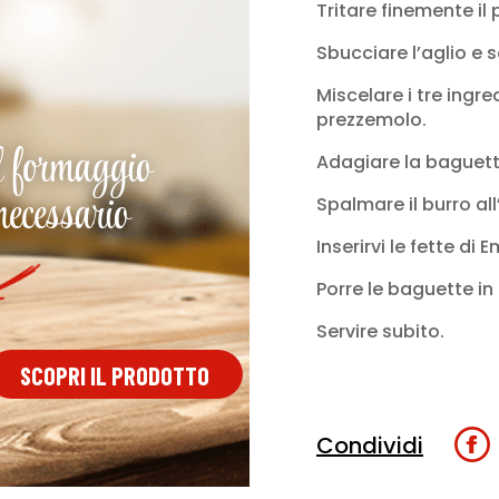
Tritare finemente il
Sbucciare l’aglio e
Miscelare i tre ingre
prezzemolo.
l formaggio
Adagiare la baguette
necessario
Spalmare il burro all
Inserirvi le fette di
Porre le baguette in
Servire subito.
SCOPRI IL PRODOTTO
Condividi