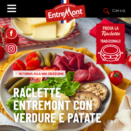
Cerca
RITORNA ALLA MIA SELEZIONE
RACLETTE
ENTREMONT CON
VERDURE E PATATE