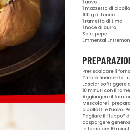
1 uovo
1 mazzetto di cipollo
100 g di tonno
1 rametto di timo
1 noce di burro
Sale, pepe
Emmental Entremont
PREPARAZIO
Preriscaldare il forn
Tritare finemente i c
Lasciar soffriggere 
10 minuti con il rame
Aggiungere il formag
Mescolare il prepar
cipollotti e l’uovo. 
Tagliare il “tuppo” d
cospargere generos
in forno per 10 minuti