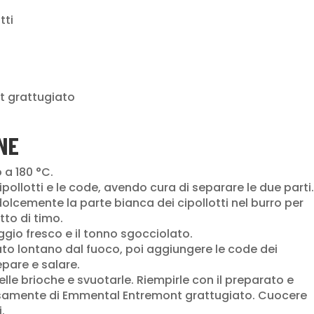
tti
 grattugiato
NE
o a 180 °C.
ipollotti e le code, avendo cura di separare le due parti.
dolcemente la parte bianca dei cipollotti nel burro per
tto di timo.
gio fresco e il tonno sgocciolato.
ato lontano dal fuoco, poi aggiungere le code dei
Pepare e salare.
elle brioche e svuotarle. Riempirle con il preparato e
amente di Emmental Entremont grattugiato. Cuocere
.