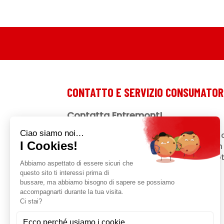
CONTATTO E SERVIZIO CONSUMATOR
Contatta Entremont!
Una domanda? Un suggerimento? Un 
nostri prodotti? Ti diamo ascolto! Non 
Se la tua domanda riguarda un prodotto
del lotto nell'apposito modulo.
Contattaci