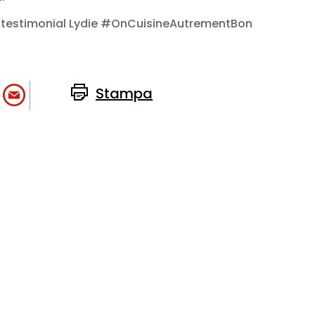
a testimonial Lydie #OnCuisineAutrementBon
Stampa