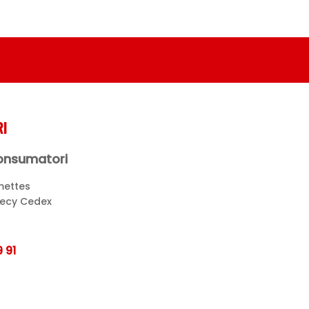
I
Consumatori
mettes
necy Cedex
 91